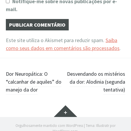
Notifique-me sobre novas publicações por e-
mail.
Este site utiliza o Akismet para reduzir spam.
Saiba
como seus dados em comentários são processados
.
Navegação
Dor Neuropática: O
Desvendando os mistérios
“calcanhar de aquiles” do
da dor: Alodinia (segunda
de
manejo da dor
tentativa)
Posts
Widgets
Orgulhosamente mantido com WordPress
|
Tema: Illustratr por