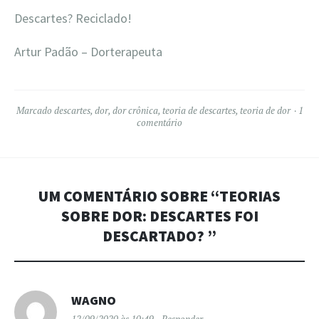
Descartes? Reciclado!
Artur Padão – Dorterapeuta
Marcado
descartes
,
dor
,
dor crônica
,
teoria de descartes
,
teoria de dor
1
comentário
UM COMENTÁRIO SOBRE “
TEORIAS
SOBRE DOR: DESCARTES FOI
DESCARTADO?
”
WAGNO
12/09/2020 às 10:49
Responder