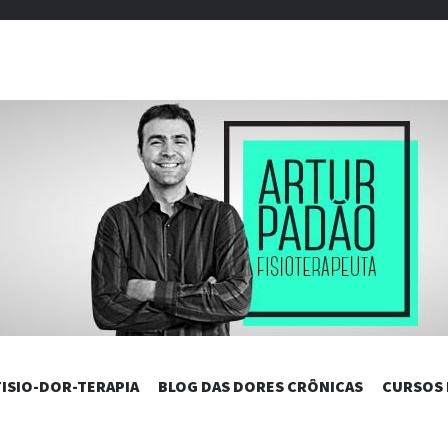
DAS DORES C
PULAR
FISIO-DOR-TERAPIA
BLOG DAS DORES CRÔNICAS
CURSOS
PARA
O
CONTEÚDO