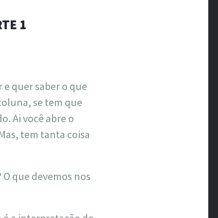
ÃO
RTE 1
 e quer saber o que
coluna, se tem que
o. Ai você abre o
Mas, tem tanta coisa
? O que devemos nos