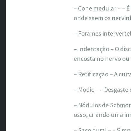
– Cone medular – – É
onde saem os nervin
– Forames interverte
– Indentação – O disc
encosta no nervo ou
– Retificação – A cur
– Modic – – Desgaste
– Nódulos de Schmorl 
osso, criando uma i
– Saco dural – – Sim