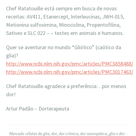
Chef Ratatouille está sempre em busca de novas
receitas: AV411, Etanercept, Interleucinas, JWH-015,
Metionina sulfoximina, Minociclina, Propentofilina,
Sativex e SLC 022 – – testes em animais e humanos.
Quer se aventurar no mundo “Gliótico” (caótico da
glia)?
http://www.ncbi.nlm.nih.gov/pmc/articles/PMC3858488/
http://www.ncbi.nlm.nih.gov/pmc/articles/PMC3017463/
Chef Ratatouille agradece a preferência…por menos
dor!
Artur Padão – Dorterapeuta
Marcado
células da glia
,
dor
,
dor crônica
,
dor neuropática
,
glia e dor