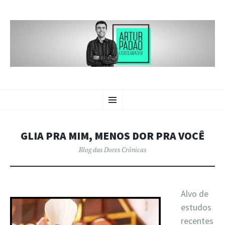
BLOG DAS
PULAR
Crônicas sobre dores crônicas.
Menu
PARA
O
DORES CRÔNICAS | ARTUR
CONTEÚDO
PADÃO
GLIA PRA MIM, MENOS DOR PRA VOCÊ
Blog das Dores Crônicas
Alvo de
estudos
recentes