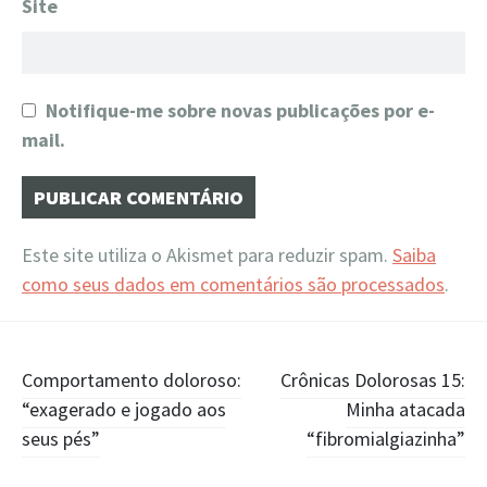
Site
Notifique-me sobre novas publicações por e-
mail.
Este site utiliza o Akismet para reduzir spam.
Saiba
como seus dados em comentários são processados
.
Navegação
Comportamento doloroso:
Crônicas Dolorosas 15:
“exagerado e jogado aos
Minha atacada
de
seus pés”
“fibromialgiazinha”
Posts