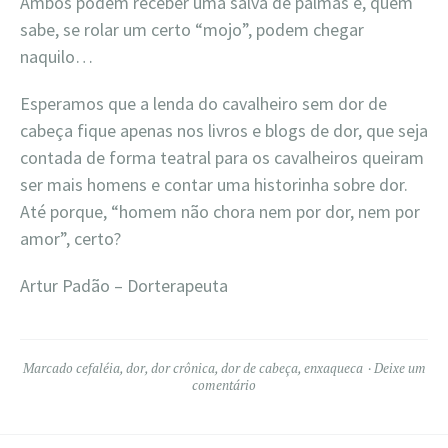
Ambos podem receber uma salva de palmas e, quem
sabe, se rolar um certo “mojo”, podem chegar
naquilo…
Esperamos que a lenda do cavalheiro sem dor de
cabeça fique apenas nos livros e blogs de dor, que seja
contada de forma teatral para os cavalheiros queiram
ser mais homens e contar uma historinha sobre dor.
Até porque, “homem não chora nem por dor, nem por
amor”, certo?
Artur Padão – Dorterapeuta
Marcado
cefaléia
,
dor
,
dor crônica
,
dor de cabeça
,
enxaqueca
Deixe um
comentário