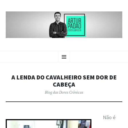
BLOG DAS
PULAR
Crônicas sobre dores crônicas.
Menu
PARA
O
DORES CRÔNICAS | ARTUR
CONTEÚDO
PADÃO
A LENDA DO CAVALHEIRO SEM DOR DE
CABEÇA
Blog das Dores Crônicas
Não é