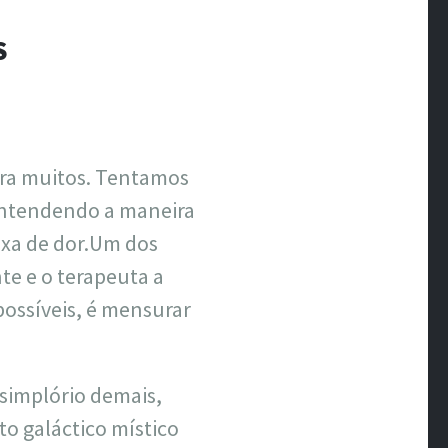
ÃO
S
ara muitos. Tentamos
entendendo a maneira
ixa de dor.Um dos
te e o terapeuta a
possíveis, é mensurar
 simplório demais,
o galáctico místico