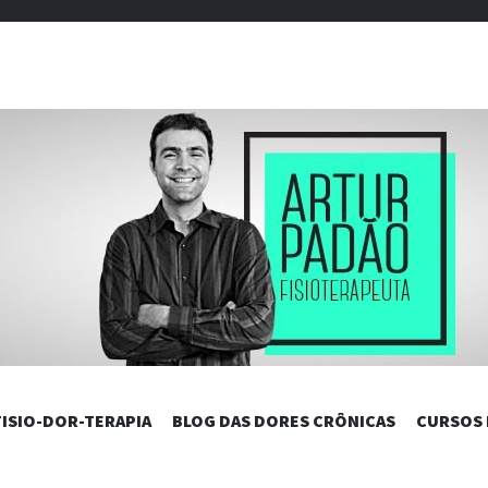
DAS DORES C
PULAR
FISIO-DOR-TERAPIA
BLOG DAS DORES CRÔNICAS
CURSOS
PARA
O
CONTEÚDO