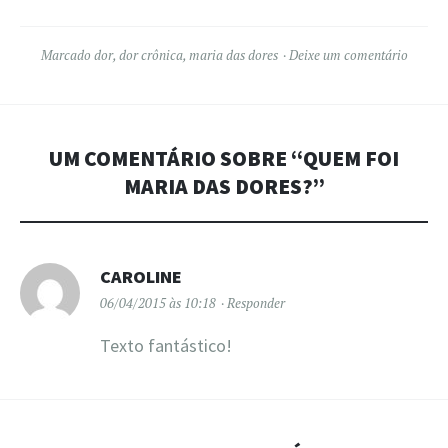
Marcado
dor
,
dor crônica
,
maria das dores
Deixe um comentário
UM COMENTÁRIO SOBRE “
QUEM FOI
MARIA DAS DORES?
”
CAROLINE
06/04/2015 às 10:18
Responder
Texto fantástico!