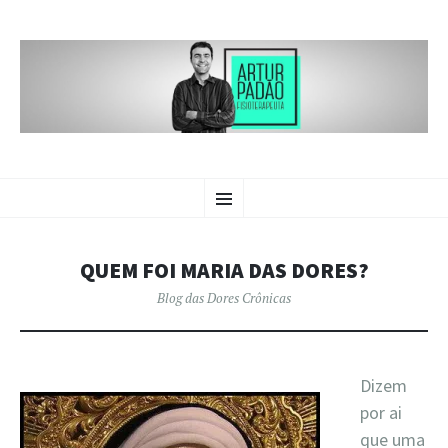
BLOG DAS
PULAR
Crônicas sobre dores crônicas.
Menu
PARA
O
DORES CRÔNICAS | ARTUR
CONTEÚDO
PADÃO
QUEM FOI MARIA DAS DORES?
Blog das Dores Crônicas
Dizem
por ai
que uma