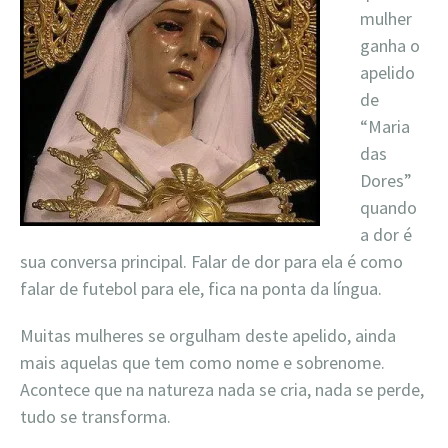
mulher
ganha o
apelido
de
“Maria
das
Dores”
quando
a dor é
sua conversa principal. Falar de dor para ela é como
falar de futebol para ele, fica na ponta da língua.
Muitas mulheres se orgulham deste apelido, ainda
mais aquelas que tem co
mo nome e sobrenome.
Acontece que na natureza nada se cria, nada se perde,
tudo se transforma.