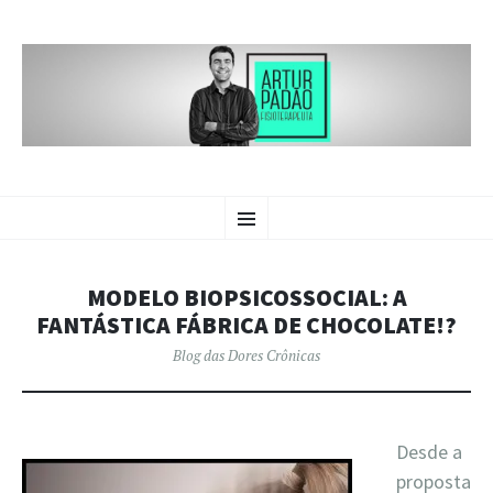
BLOG DAS
PULAR
Crônicas sobre dores crônicas.
Menu
PARA
O
DORES CRÔNICAS | ARTUR
CONTEÚDO
PADÃO
MODELO BIOPSICOSSOCIAL: A
FANTÁSTICA FÁBRICA DE CHOCOLATE!?
Blog das Dores Crônicas
Desde a
proposta