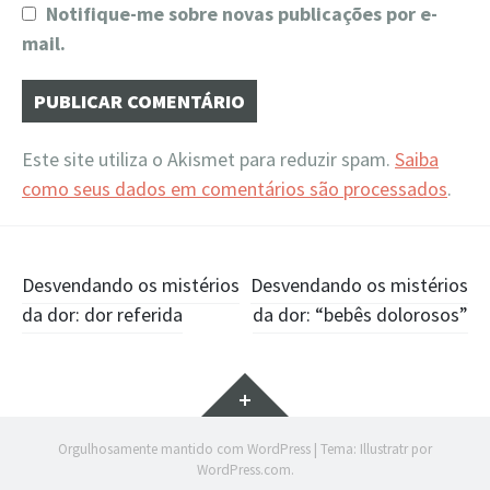
Notifique-me sobre novas publicações por e-
mail.
Este site utiliza o Akismet para reduzir spam.
Saiba
como seus dados em comentários são processados
.
Navegação
Desvendando os mistérios
Desvendando os mistérios
da dor: dor referida
da dor: “bebês dolorosos”
de
Posts
Widgets
Orgulhosamente mantido com WordPress
|
Tema: Illustratr por
WordPress.com
.