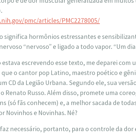
corpo e de dor muscular generalizada em muitos
.
.nih.gov/pmc/articles/PMC2278005/
o significa hormônios estressantes e sensibiliza
ervoso “nervoso” e ligado a todo vapor. “Um dia 
estava escrevendo esse texto, me deparei com u
i que o cantor pop Latino, maestro poético e gê
e um CD da Legião Urbana. Segundo ele, sua versã
o Renato Russo. Além disso, promete uma coreog
s (só fãs conhecem) e, a melhor sacada de todas,
or Novinhos e Novinhas. Né?
 faz necessário, portanto, para o controle da dor