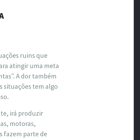
ÃO
A
uações ruins que
para atingir uma meta
ntas”. A dor também
as situações tem algo
so.
e, irá produzir
as, motoras,
s fazem parte de