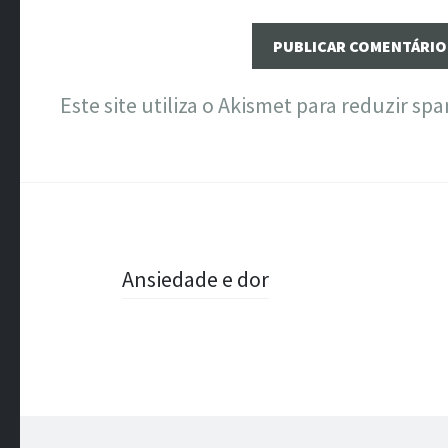
Este site utiliza o Akismet para reduzir sp
Navegação
Ansiedade e dor
de
Posts