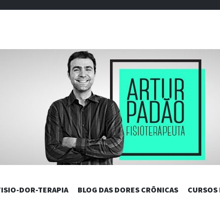
DAS DORES C
PULAR
FISIO-DOR-TERAPIA
BLOG DAS DORES CRÔNICAS
CURSOS
PARA
O
CONTEÚDO