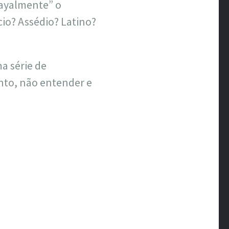
“rayalmente” o
io? Assédio? Latino?
a série de
nto, não entender e