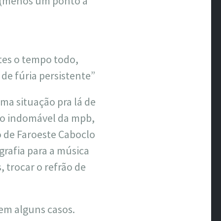
 (menos um ponto a
ntes o tempo todo,
de fúria persistente”
ma situação pra lá de
nio indomável da mpb,
o de Faroeste Caboclo
rafia para a música
 trocar o refrão de
 em alguns casos.