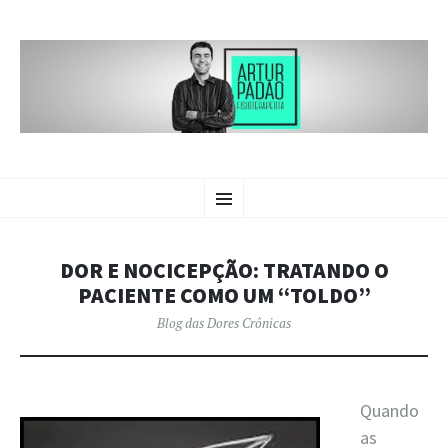
BLOG DAS
PULAR
Crônicas sobre dores crônicas.
Menu
PARA
O
DORES CRÔNICAS | ARTUR
CONTEÚDO
PADÃO
DOR E NOCICEPÇÃO: TRATANDO O
PACIENTE COMO UM “TOLDO”
Blog das Dores Crônicas
Quando
as