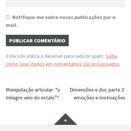
Notifique-me sobre novas publicações por e-
mail.
Este site utiliza o Akismet para reduzir spam.
Saiba
como seus dados em comentários são processados
.
Navegação
Manipulação articular: “o
Dimensões e dor, parte 2:
milagre veio do estalo”?
emoções e motivações
de
Posts
Widgets