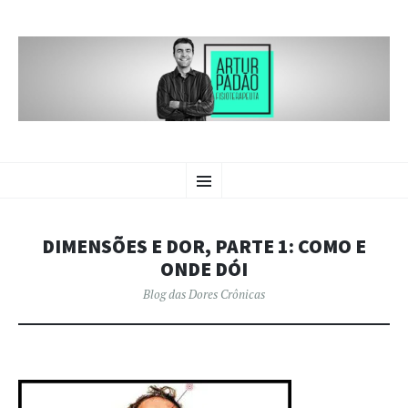
BLOG DAS
PULAR
Crônicas sobre dores crônicas.
Menu
PARA
O
DORES CRÔNICAS | ARTUR
CONTEÚDO
PADÃO
DIMENSÕES E DOR, PARTE 1: COMO E
ONDE DÓI
Blog das Dores Crônicas