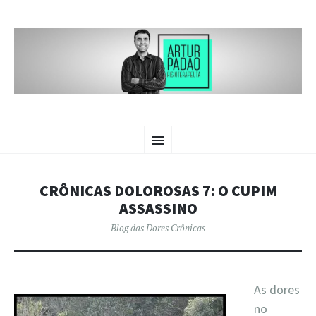
BLOG DAS
PULAR
Crônicas sobre dores crônicas.
Menu
PARA
O
DORES CRÔNICAS | ARTUR
CONTEÚDO
PADÃO
CRÔNICAS DOLOROSAS 7: O CUPIM
ASSASSINO
Blog das Dores Crônicas
As dores
no