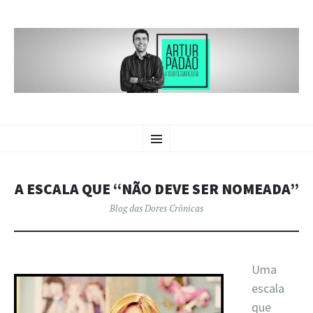
BLOG DAS
PULAR
Crônicas sobre dores crônicas.
Menu
PARA
O
DORES CRÔNICAS | ARTUR
CONTEÚDO
PADÃO
A ESCALA QUE “NÃO DEVE SER NOMEADA”
Blog das Dores Crônicas
Uma
escala
que