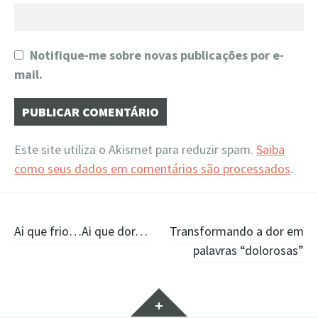
Notifique-me sobre novas publicações por e-
mail.
Este site utiliza o Akismet para reduzir spam.
Saiba
como seus dados em comentários são processados
.
Navegação
Ai que frio…Ai que dor…
Transformando a dor em
palavras “dolorosas”
de
Posts
Widgets