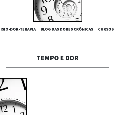
DAS DORES C
PULAR
FISIO-DOR-TERAPIA
BLOG DAS DORES CRÔNICAS
CURSOS
PARA
O
CONTEÚDO
ARTUR PAD
TEMPO E DOR