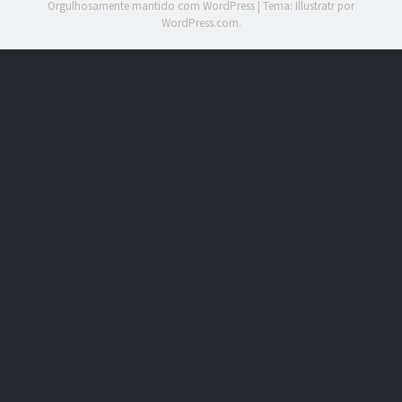
Orgulhosamente mantido com WordPress
|
Tema: Illustratr por
WordPress.com
.