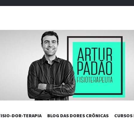
DAS DORES C
PULAR
FISIO-DOR-TERAPIA
BLOG DAS DORES CRÔNICAS
CURSOS
PARA
O
CONTEÚDO