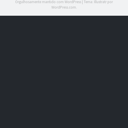
Orgulhosamente mantido com WordPress
|
Tema: Illustratr por
WordPress.com
.