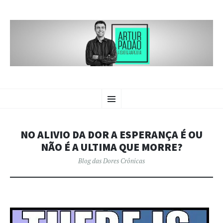
BLOG DAS
PULAR
Crônicas sobre dores crônicas.
Menu
PARA
O
DORES CRÔNICAS | ARTUR
CONTEÚDO
PADÃO
NO ALIVIO DA DOR A ESPERANÇA É OU
NÃO É A ULTIMA QUE MORRE?
Blog das Dores Crônicas