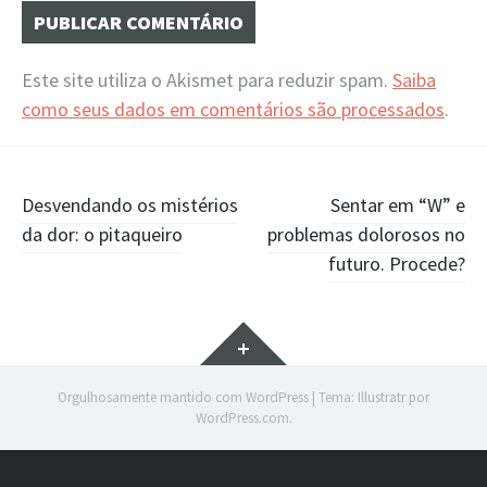
Este site utiliza o Akismet para reduzir spam.
Saiba
como seus dados em comentários são processados
.
Navegação
Desvendando os mistérios
Sentar em “W” e
da dor: o pitaqueiro
problemas dolorosos no
de
futuro. Procede?
Posts
Widgets
Orgulhosamente mantido com WordPress
|
Tema: Illustratr por
WordPress.com
.