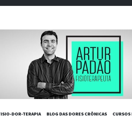
DAS DORES C
PULAR
FISIO-DOR-TERAPIA
BLOG DAS DORES CRÔNICAS
CURSOS
PARA
O
CONTEÚDO