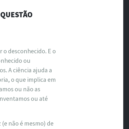
ÃO
A QUESTÃO
r o desconhecido. E o
onhecido ou
s. A ciência ajuda a
ria, o que implica em
itamos ou não as
inventamos ou até
z (e não é mesmo) de