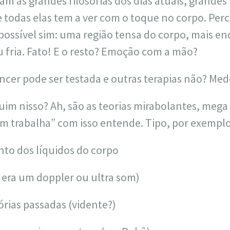
ram as grandes filosofias dos dias atuais, grande
 todas elas tem a ver com o toque no corpo. Perc
possível sim: uma região tensa do corpo, mais e
 fria. Fato! E o resto? Emoção com a mão?
âncer pode ser testada e outras terapias não? Me
quim nisso? Ah, são as teorias mirabolantes, mega
em trabalha” com isso entende. Tipo, por exemplo
to dos líquidos do corpo
 era um doppler ou ultra som)
rias passadas (vidente?)