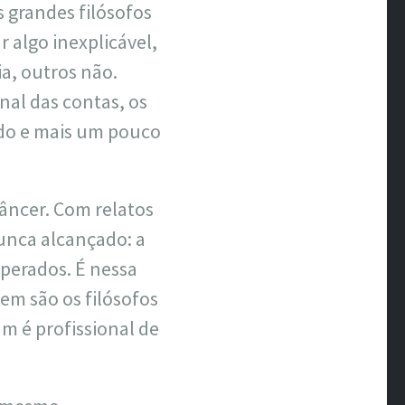
s grandes filósofos
 algo inexplicável,
a, outros não.
nal das contas, os
do e mais um pouco
âncer. Com relatos
nunca alcançado: a
sperados. É nessa
em são os filósofos
um é profissional de