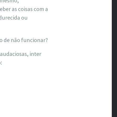
s mesmo,
eber as coisas com a
ndurecida ou
do de não funcionar?
 audaciosas, inter
: