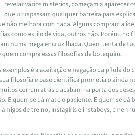
revelar vários mistérios, começam a aparecer o
que ultrapassam qualquer barreira para explicar
ue não melhora com nada. Alguns compram a idéi
ias como estilo de vida, outros não. Porém, no fi
icam numa mega encruzilhada. Quem tenta de tu
, é quem compra essas filosofias de botequim.
 exemplos é a aceitação e negação da pílula do c
ua filosofia e base científica prometia o ainda 
 muitos correm atrás e acabam na porta dos dese
o. E quem se dá mal é o paciente. E quem se dá b
 amigos de treino, instagirls e instaboys, e nenh