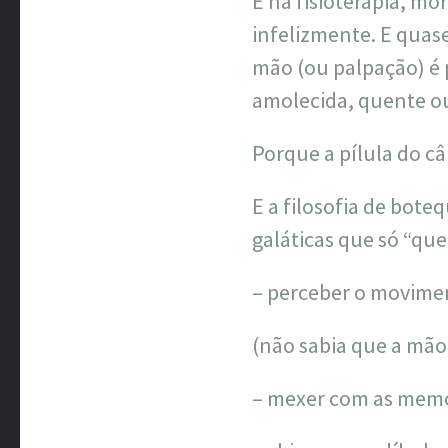
E na fisioterapia, mo
infelizmente. E quase
mão (ou palpação) é 
amolecida, quente ou
Porque a pílula do c
E a filosofia de bote
galáticas que só “qu
– perceber o movimen
(não sabia que a mão
– mexer com as memó