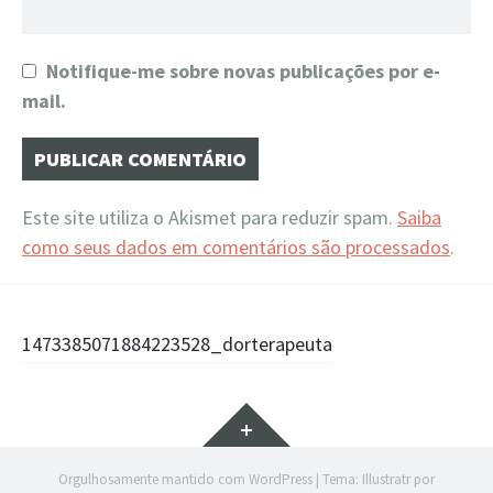
Notifique-me sobre novas publicações por e-
mail.
Este site utiliza o Akismet para reduzir spam.
Saiba
como seus dados em comentários são processados
.
Navegação
1473385071884223528_dorterapeuta
de
Widgets
Posts
Orgulhosamente mantido com WordPress
|
Tema: Illustratr por